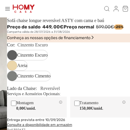
Sofá chaise longue reversível ASTY com cama e baú
Preço de saldo
449,
00€
Preço normal
599,00€
-25%
Campanha válida de 28/07/2026 a 31/08/2026
Conheça as nossas opções de financiamento
Cor:
Cinzento Escuro
Cinzento Escuro
Areia
Cinzento Cimento
Lado da Chaise:
Reversível
Serviços e Acessórios Opcionais:
Montagem
Tratamento
0,00€
/unid.
150,00€
/unid.
Entrega prevista entre 10/09/2026
Consulte a disponibilidade em armazém