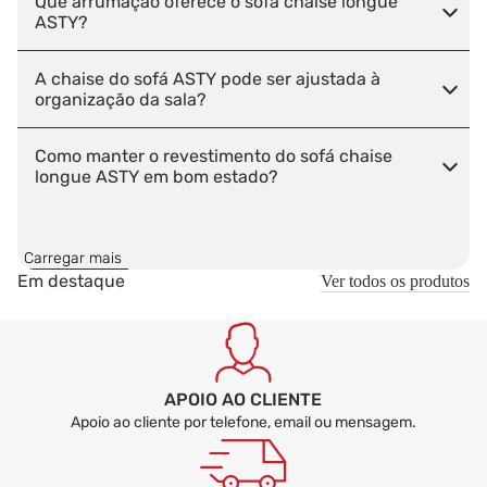
Que arrumação oferece o sofá chaise longue
ASTY?
A chaise do sofá ASTY pode ser ajustada à
organização da sala?
Como manter o revestimento do sofá chaise
longue ASTY em bom estado?
O sofá chaise longue ASTY é uma boa solução
para receber visitas?
Carregar mais
Em destaque
Ver todos os produtos
O sofá chaise longue ASTY é entregue montado
ou desmontado?
APOIO AO CLIENTE
Apoio ao cliente por telefone, email ou mensagem.