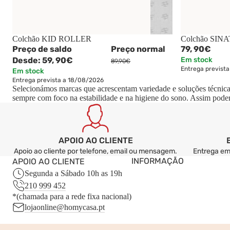
-33%
Colchão KID ROLLER
Colchão SIN
Preço de saldo
Preço normal
79,
90€
Desde:
59,
90€
Em stock
89,90€
Entrega previst
Em stock
Entrega prevista a 18/08/2026
Selecionámos marcas que acrescentam variedade e soluções técnicas 
sempre com foco na estabilidade e na higiene do sono. Assim poder
APOIO AO CLIENTE
Apoio ao cliente por telefone, email ou mensagem.
Entrega em 
INFORMAÇÃO
APOIO AO CLIENTE
Segunda a Sábado 10h as 19h
210 999 452
*(chamada para a rede fixa nacional)
lojaonline@homycasa.pt