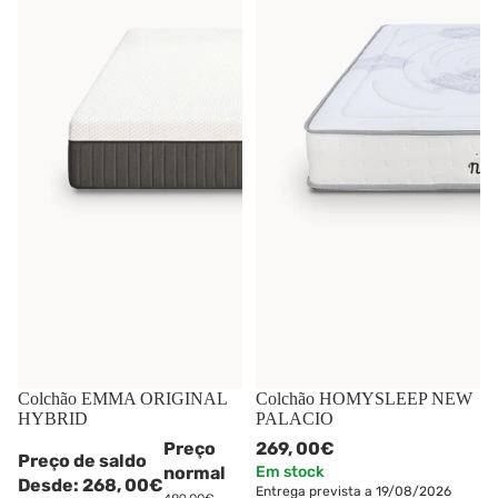
-45%
Colchão EMMA ORIGINAL
Colchão HOMYSLEEP NEW
HYBRID
PALACIO
Preço
269,
00€
Preço de saldo
normal
Em stock
Desde:
268,
00€
Entrega prevista a 19/08/2026