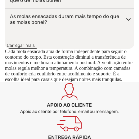
que o de molas bonel?
As molas ensacadas duram mais tempo do que
as molas bonel?
O colchão de molas ensacadas combina bem com
camadas de viscoelástico?
Carregar mais
Cada mola ensacada atua de forma independente para seguir o
contorno do corpo. Esta construção diminui a transferência de
As molas ensacadas fazem ruído?
movimentos e melhora o alinhamento postural. A ventilação entre
molas regula melhor a temperatura. A combinação com camadas
de conforto cria equilíbrio entre acolhimento e suporte. É a
escolha ideal para casais que desejam noites mais tranquilas.
APOIO AO CLIENTE
Apoio ao cliente por telefone, email ou mensagem.
ENTREGA RÁPIDA