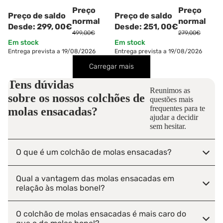
Preço
Preço
Preço de saldo
Preço de saldo
normal
normal
Desde:
299,
00€
Desde:
251,
00€
499,00€
279,00€
Em stock
Em stock
Entrega prevista a 19/08/2026
Entrega prevista a 19/08/2026
Carregar mais
Tens dúvidas
Reunimos as
sobre os nossos
colchões de
questões mais
frequentes para te
molas ensacadas?
ajudar a decidir
sem hesitar.
O que é um colchão de molas ensacadas?
Qual a vantagem das molas ensacadas em
relação às molas bonel?
O colchão de molas ensacadas é mais caro do