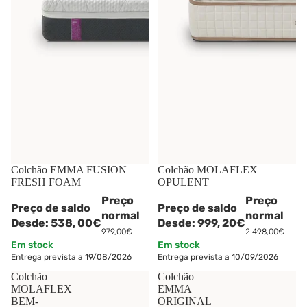
-45%
Colchão EMMA FUSION
-60%
Colchão MOLAFLEX
FRESH FOAM
OPULENT
Preço
Preço
Preço de saldo
Preço de saldo
normal
normal
Desde:
538,
00€
Desde:
999,
20€
979,00€
2.498,00€
Em stock
Em stock
Entrega prevista a 19/08/2026
Entrega prevista a 10/09/2026
Colchão
Colchão
MOLAFLEX
EMMA
BEM-
ORIGINAL