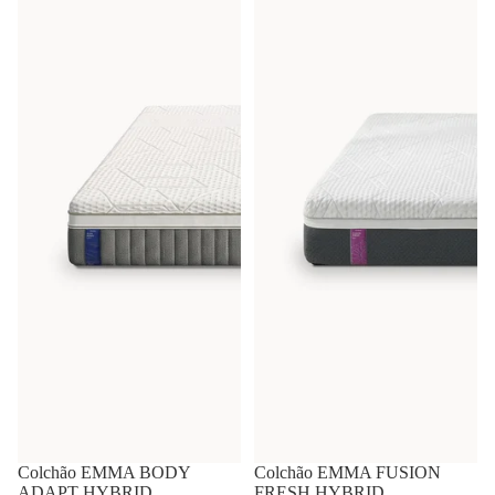
-45%
Colchão EMMA BODY
-45%
Colchão EMMA FUSION
ADAPT HYBRID
FRESH HYBRID