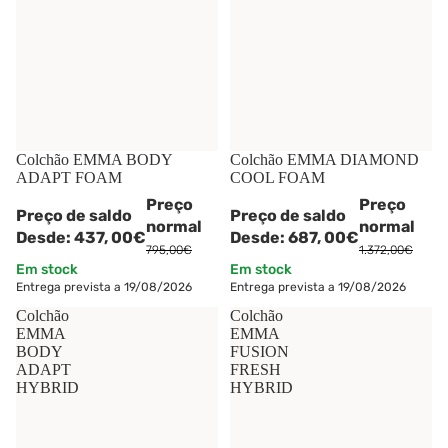
-45%
Colchão EMMA BODY
-50%
Colchão EMMA DIAMOND
ADAPT FOAM
COOL FOAM
Preço
Preço
Preço de saldo
Preço de saldo
normal
normal
Desde:
437,
00€
Desde:
687,
00€
795,00€
1.372,00€
Em stock
Em stock
Entrega prevista a 19/08/2026
Entrega prevista a 19/08/2026
Colchão
Colchão
EMMA
EMMA
BODY
FUSION
ADAPT
FRESH
HYBRID
HYBRID