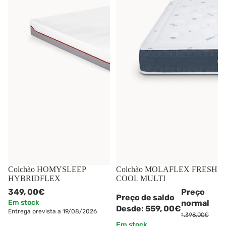
Colchão HOMYSLEEP
-60%
Colchão MOLAFLEX FRESH
HYBRIDFLEX
COOL MULTI
349,
00€
Preço
Preço de saldo
Em stock
normal
Desde:
559,
00€
Entrega prevista a 19/08/2026
1.398,00€
Em stock