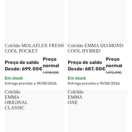
-50%
Colchão MOLAFLEX FRESH
-50%
Colchão EMMA DIAMOND
COOL POCKET
COOL HYBRID
Preço
Preço
Preço de saldo
Preço de saldo
normal
normal
Desde:
699,
00€
Desde:
687,
00€
1.398,00€
1.372,00€
Em stock
Em stock
Entrega prevista a 19/08/2026
Entrega prevista a 19/08/2026
Colchão
Colchão
EMMA
EMMA
ORIGINAL
ONE
CLASSIC