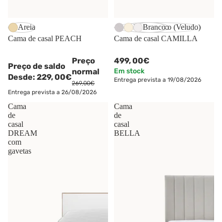
-15%
Areia
Cinzento Claro (Veludo)
Bege Claro
Branco
Cama de casal PEACH
Cama de casal CAMILLA
Preço
499,
00€
Preço de saldo
normal
Em stock
Desde:
229,
00€
Entrega prevista a 19/08/2026
269,00€
Entrega prevista a 26/08/2026
Cama
Cama
de
de
casal
casal
DREAM
BELLA
com
gavetas