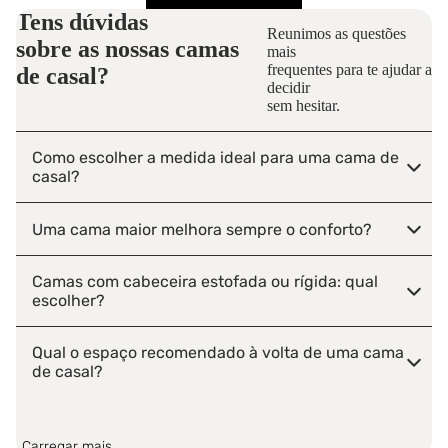
Tens dúvidas
Reunimos as questões
sobre as nossas
camas
mais
frequentes para te ajudar a
de casal?
decidir
sem hesitar.
Como escolher a medida ideal para uma cama de
casal?
Uma cama maior melhora sempre o conforto?
Camas com cabeceira estofada ou rígida: qual
escolher?
Qual o espaço recomendado à volta de uma cama
de casal?
Vale a pena escolher uma cama com arrumação
integrada?
Carregar mais