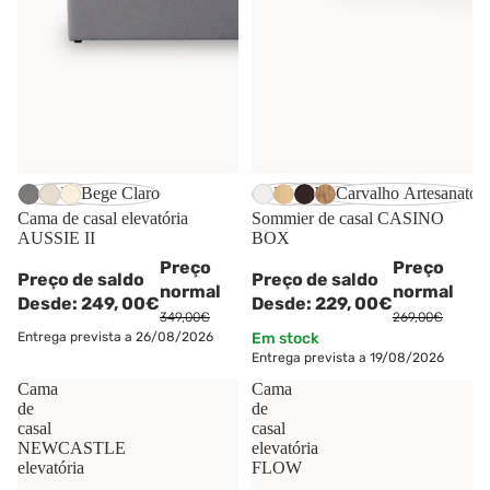
-29%
-15%
Cinzento
Bege
Bege Claro
Branco
Carvalho
Wengué
Carvalho Artesanato
Cama de casal elevatória
Sommier de casal CASINO
AUSSIE II
BOX
Preço
Preço
Preço de saldo
Preço de saldo
normal
normal
Desde:
249,
00€
Desde:
229,
00€
349,00€
269,00€
Entrega prevista a 26/08/2026
Em stock
Entrega prevista a 19/08/2026
Cama
Cama
de
de
casal
casal
NEWCASTLE
elevatória
elevatória
FLOW