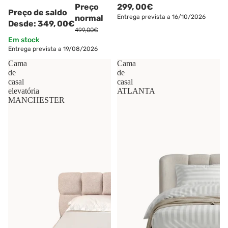
Preço
299,
00€
Preço de saldo
normal
Entrega prevista a 16/10/2026
Desde:
349,
00€
499,00€
Em stock
Entrega prevista a 19/08/2026
Cama
Cama
de
de
casal
casal
elevatória
ATLANTA
MANCHESTER