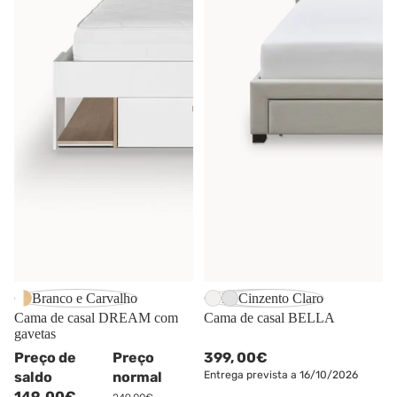
-40%
Branco e Carvalho
Branco Memphis
Cinzento Claro
Cama de casal DREAM com
Cama de casal BELLA
gavetas
Preço de
Preço
399,
00€
saldo
normal
Entrega prevista a 16/10/2026
149,
00€