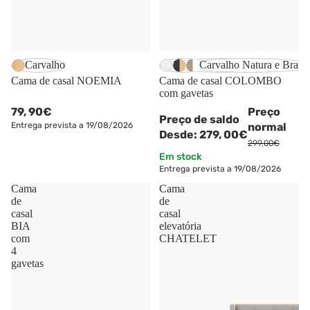
-7%
Carvalho
Branco
Antracite e Natura
Carvalho Natura e Branc
Cama de casal NOEMIA
Cama de casal COLOMBO
com gavetas
79,
90€
Preço
Preço de saldo
Entrega prevista a 19/08/2026
normal
Desde:
279,
00€
299,00€
Em stock
Entrega prevista a 19/08/2026
Cama
Cama
de
de
casal
casal
BIA
elevatória
com
CHATELET
4
gavetas