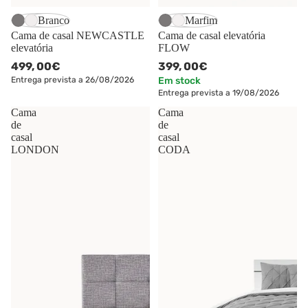
Cinzento
Branco
Cinzento
Marfim
Cama de casal NEWCASTLE
Cama de casal elevatória
elevatória
FLOW
499,
00€
399,
00€
Entrega prevista a 26/08/2026
Em stock
Entrega prevista a 19/08/2026
Cama
Cama
de
de
casal
casal
LONDON
CODA