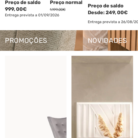
Preço de saldo
Preço normal
HOLIDAY VIBES
Preço de saldo
999,
00€
1.199,00€
Desde:
249,
00€
Entrega prevista a 01/09/2026
ATÉ -60%
Entrega prevista a 26/08/2
Promoções
Novidades
Comprar agora
PROMOÇÕES
NOVIDADES
Cadeirão de baloiço CHIKO
Aparador FANTASY com 4
portas e 1 gaveta