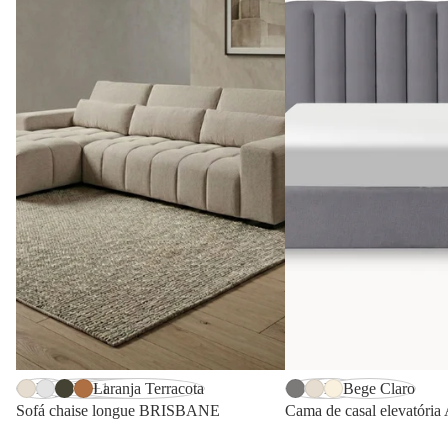
-17%
-29%
Bege
Cinzento Claro
Verde Oliva Escuro
Laranja Terracota
Cinzento
Bege
Bege Claro
Sofá chaise longue BRISBANE
Cama de casal elevatória