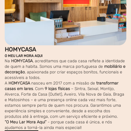
HOMYCASA
O MEU LAR MORA AQUI
Na
HOMYCASA
, acreditamos que cada casa reflete a identidade
de quem a habita. Somos uma marca portuguesa de
mobiliário e
decoração
, apaixonada por criar espaços bonitos, funcionais e
acessíveis a todos.
A
HOMYCASA
nasceu em 2017 com a missão de
transformar
casas em lares
. Com
9 lojas físicas
– Sintra, Seixal, Montijo,
Alverca, Forte da Casa (Outlet), Aveiro, Vila Nova de Gaia, Braga
e Matosinhos – e uma presença online cada vez mais forte,
estamos sempre perto de quem nos procura. Garantimos uma
experiência simples e conveniente, desde a escolha dos
produtos até à entrega, com um serviço eficiente e próximo.
“O Meu Lar Mora Aqui”
- porque cada casa é única, e nós
ajudamos a torná-la ainda mais especial!