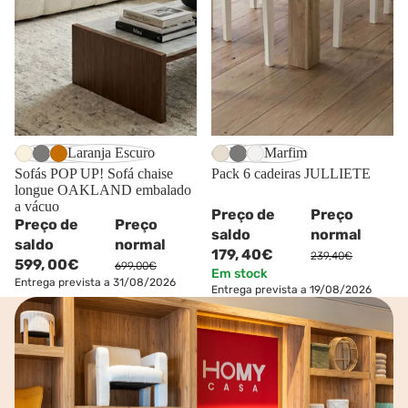
-14%
-25%
Bege Claro
Cinzento
Laranja Escuro
Bege
Cinzento
Marfim
Sofás POP UP! Sofá chaise
Pack 6 cadeiras JULLIETE
longue OAKLAND embalado
a vácuo
Preço de
Preço
Preço de
Preço
saldo
normal
saldo
normal
179,
40€
239,40€
599,
00€
699,00€
Em stock
Entrega prevista a 31/08/2026
Entrega prevista a 19/08/2026