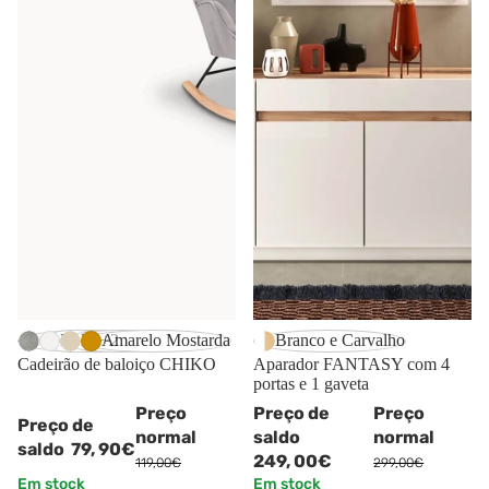
-33%
-17%
Cinzento (Veludo)
Marfim
Bege (Veludo)
Amarelo Mostarda
Branco e Carvalho
Cadeirão de baloiço CHIKO
Aparador FANTASY com 4
portas e 1 gaveta
Preço
Preço de
Preço
Preço de
normal
saldo
normal
saldo
79,
90€
249,
00€
119,00€
299,00€
Em stock
Em stock