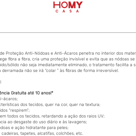
e Proteção Anti-Nódoas e Anti-Ácaros penetra no interior dos materia
otege fibra a fibra, cria uma proteção invisível e evita que as nódoas
quido/sólido não seja imediatamente eliminado, o tratamento facilita a
derramada não se irá “colar ” às fibras de forma irreversível.
:
ência Gratuita até 10 anos!*
i-ácaros;
terísticas dos tecidos, quer na cor, quer na textura;
idos “respirem”;
em todos os tecidos, retardando a ação dos raios UV;
cia ao desgaste do uso diário e às lavagens;
doas e ação hidratante para peles;
 cadeiras, tapetes, alcatifas, colchões, etc.