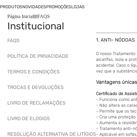
PRODUTOS
NOVIDADES
PROMOÇÕES
LOJAS
Página Inicial
FAQS
Institucional
1. ANTI- NÓDOAS
FAQS
O nosso Tratamento d
POLÍTICA DE PRIVACIDADE
alcatifas, isola e pr
acidental. Caso o lí
vez que a substância 
TERMOS E CONDIÇÕES
Vantagens únicas
TROCAS E DEVOLUÇÕES
Certificado de Assist
- Funciona como ant
LIVRO DE RECLAMAÇÕES
- Não altera as carac
- Permite que os tec
- Cria uma proteção 
LIVRO DE ELOGIOS
- Aumenta a resistên
- Tratamento anti-nó
RESOLUÇÃO ALTERNATIVA DE LITÍGIOS
- Aplicável em sofás,