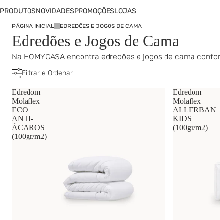
PRODUTOS
NOVIDADES
PROMOÇÕES
LOJAS
PÁGINA INICIAL
EDREDÕES E JOGOS DE CAMA
Edredões e Jogos de Cama
Na HOMYCASA encontra edredões e jogos de cama confortáv
Filtrar e Ordenar
Edredom
Edredom
Molaflex
Molaflex
ECO
ALLERBAN
ANTI-
KIDS
ÁCAROS
(100gr/m2)
(100gr/m2)