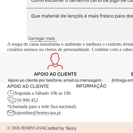
Como escolher o tamanho certo de jogo de c
Que material de lençóis é mais fresco para do
Com que frequência se devem lavar os lençói
Carregar mais
A roupa de cama transforma o ambiente e melhora o conforto térmi
Vale a pena ter mais do que um jogo de cama
cenários serenos ou cheios de personalidade. Combine com a cabec
APOIO AO CLIENTE
Apoio ao cliente por telefone, email ou mensagem.
Entrega em 
INFORMAÇÃO
APOIO AO CLIENTE
Segunda a Sábado 10h as 19h
210 999 452
*(chamada para a rede fixa nacional)
lojaonline@homycasa.pt
Crafted by
Skrey
© 2026
HOMYCASA