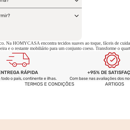
ama?
rmir?
s?
co. Na HOMYCASA encontra tecidos suaves ao toque, fáceis de cuidar e 
 por colchão?
eira e o restante mobiliário para um conjunto coeso. Transforme o qu
+95% DE SATISFA
ENTREGA RÁPIDA
Com base nas avaliações dos nos
todo o país, continente e ilhas.
TERMOS E CONDIÇÕES
ARTIGOS