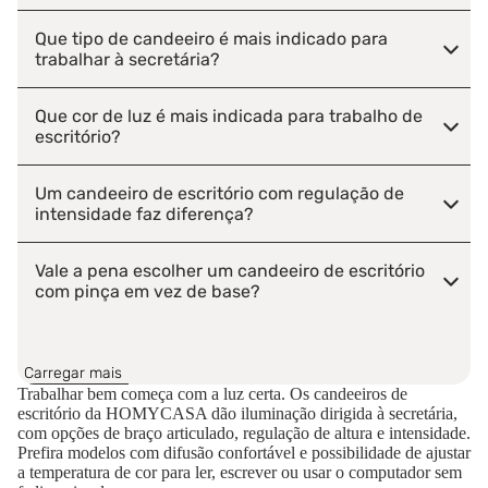
Que tipo de candeeiro é mais indicado para
trabalhar à secretária?
Que cor de luz é mais indicada para trabalho de
escritório?
Um candeeiro de escritório com regulação de
intensidade faz diferença?
Vale a pena escolher um candeeiro de escritório
com pinça em vez de base?
Onde deve ficar posicionado o candeeiro em
relação ao ecrã do computador?
Carregar mais
Trabalhar bem começa com a luz certa. Os candeeiros de
escritório da HOMYCASA dão iluminação dirigida à secretária,
Os candeeiros de escritório consomem muita
com opções de braço articulado, regulação de altura e intensidade.
energia?
Prefira modelos com difusão confortável e possibilidade de ajustar
a temperatura de cor para ler, escrever ou usar o computador sem