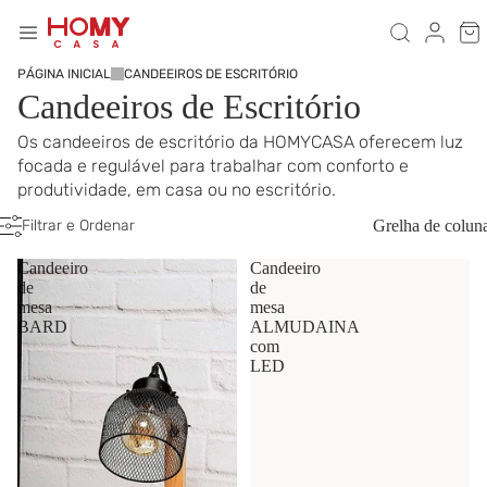
PÁGINA INICIAL
CANDEEIROS DE ESCRITÓRIO
Candeeiros de Escritório
Os candeeiros de escritório da HOMYCASA oferecem luz
focada e regulável para trabalhar com conforto e
produtividade, em casa ou no escritório.
Filtrar e Ordenar
Grelha de colun
Candeeiro
Candeeiro
de
de
mesa
mesa
BARD
ALMUDAINA
com
LED