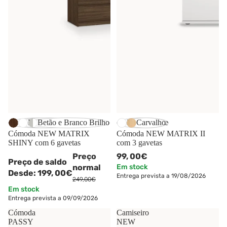
Carvalho Escuro
Branco Brilho
Betão e Branco Brilho
Branco Mate
Carvalho
Cómoda NEW MATRIX
Cómoda NEW MATRIX II
SHINY com 6 gavetas
com 3 gavetas
Preço
99,
00€
Preço de saldo
normal
Em stock
Desde:
199,
00€
Entrega prevista a 19/08/2026
249,00€
Em stock
Entrega prevista a 09/09/2026
Cómoda
Camiseiro
PASSY
NEW