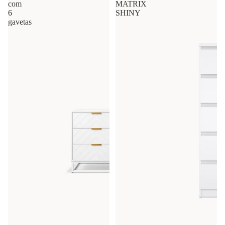
com
MATRIX
6
SHINY
gavetas