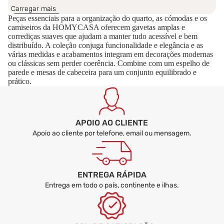
cómoda de uso diário?
Carregar mais
Peças essenciais para a organização do quarto, as cómodas e os
camiseiros da HOMYCASA oferecem gavetas amplas e
Como combinar uma cómoda com o restante
corrediças suaves que ajudam a manter tudo acessível e bem
mobiliário do quarto?
distribuído. A coleção conjuga funcionalidade e elegância e as
várias medidas e acabamentos integram em decorações modernas
ou clássicas sem perder coerência. Combine com um espelho de
parede e mesas de cabeceira para um conjunto equilibrado e
prático.
APOIO AO CLIENTE
Apoio ao cliente por telefone, email ou mensagem.
ENTREGA RÁPIDA
Entrega em todo o país, continente e ilhas.