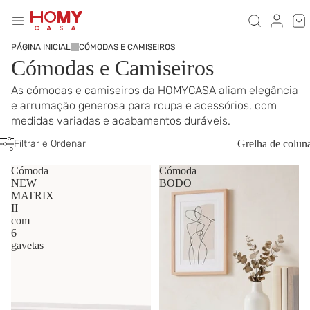
PÁGINA INICIAL
CÓMODAS E CAMISEIROS
Cómodas e Camiseiros
As cómodas e camiseiros da HOMYCASA aliam elegância
e arrumação generosa para roupa e acessórios, com
medidas variadas e acabamentos duráveis.
Filtrar e Ordenar
Grelha de colun
Cómoda
Cómoda
NEW
BODO
MATRIX
II
com
6
gavetas