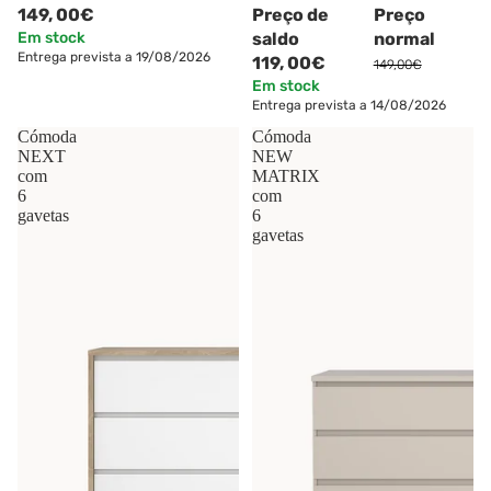
149,
00€
Preço de
Preço
Em stock
saldo
normal
Entrega prevista a 19/08/2026
119,
00€
149,00€
Em stock
Entrega prevista a 14/08/2026
Cómoda
Cómoda
NEXT
NEW
com
MATRIX
6
com
gavetas
6
gavetas