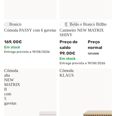
-23%
Branco
Branco Brilho
Betão e Branco Brilho
Cómoda PASSY com 6 gavetas
Camiseiro NEW MATRIX
SHINY
169,
00€
Preço de
Preço
Em stock
saldo
normal
Entrega prevista a 19/08/2026
99,
00€
129,00€
Em stock
Entrega prevista a 19/08/2026
Cómoda
Cómoda
alta
KLAUS
NEW
MATRIX
II
com
5
gavetas