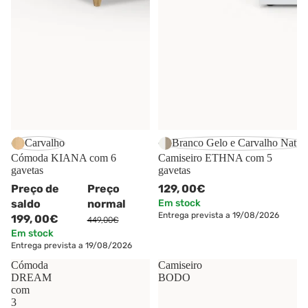
-56%
Carvalho
Branco Gelo e Carvalho Natur
Cómoda KIANA com 6
Camiseiro ETHNA com 5
gavetas
gavetas
Preço de
Preço
129,
00€
saldo
normal
Em stock
Entrega prevista a 19/08/2026
199,
00€
449,00€
Em stock
Entrega prevista a 19/08/2026
Cómoda
Camiseiro
DREAM
BODO
com
3