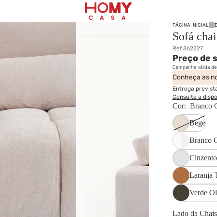
PÁGINA INICIAL
Sofá cha
Ref:
362327
Preço de 
Campanha válida d
Conheça as no
Entrega previst
Consulte a disp
Cor:
Branco 
Bege
Branco 
Cinzento
Laranja 
Verde Ol
Lado da Chais