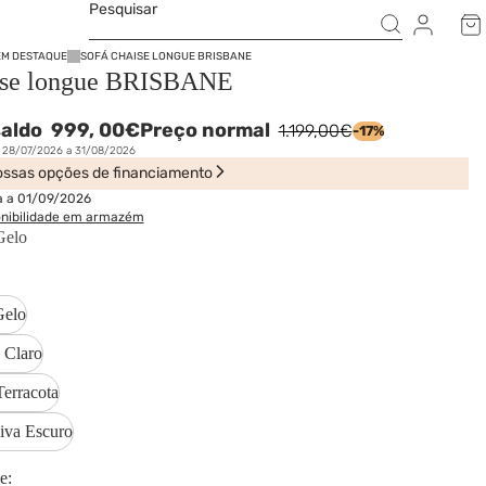
Pesquisar
EM DESTAQUE
SOFÁ CHAISE LONGUE BRISBANE
ise longue BRISBANE
saldo
999,
00€
Preço normal
1.199,00€
-17%
e 28/07/2026 a 31/08/2026
ssas opções de financiamento
a a 01/09/2026
onibilidade em armazém
Gelo
Gelo
 Claro
Terracota
iva Escuro
e: