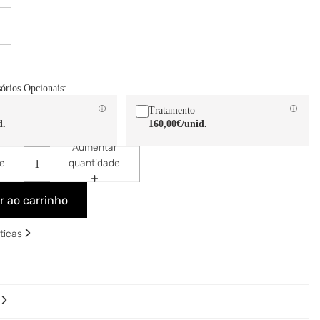
sórios Opcionais:
Tratamento
d.
160,00€
/unid.
Aumentar
de
quantidade
r ao carrinho
sticas
o