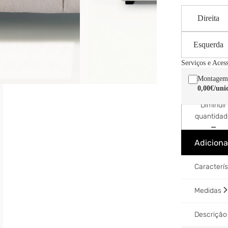
Direita
Esquerda
Serviços e Aces
Montagem
0,00€
/uni
Diminuir
quantida
Adiciona
Caracterí
Medidas
Descriçã