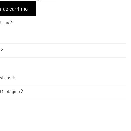
r ao carrinho
sticas
o
ísticos
e Montagem