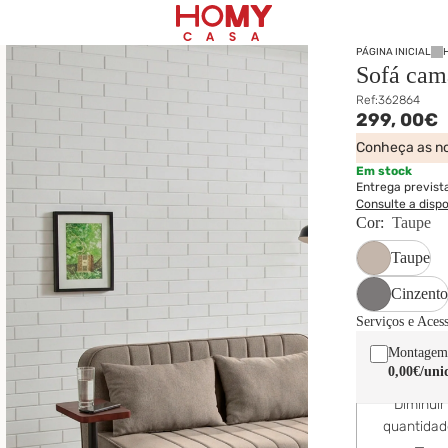
PÁGINA INICIAL
Sofá ca
Ref:
362864
299,
00€
Conheça as no
Em stock
Entrega previst
Consulte a disp
Cor:
Taupe
Taupe
Cinzento
Serviços e Aces
Montagem
0,00€
/uni
Diminuir
quantida