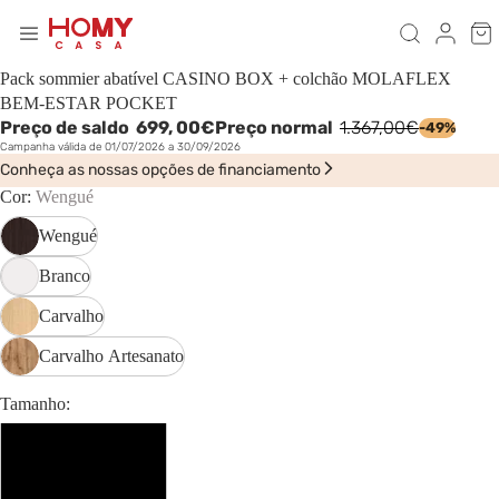
Pack sommier abatível CASINO BOX + colchão MOLAFLEX
BEM-ESTAR POCKET
Preço de saldo
699,
00€
Preço normal
1.367,00€
-49%
Campanha válida de 01/07/2026 a 30/09/2026
Conheça as nossas opções de financiamento
Cor:
Wengué
Wengué
Branco
Carvalho
Carvalho Artesanato
Tamanho:
140 x 190 cm