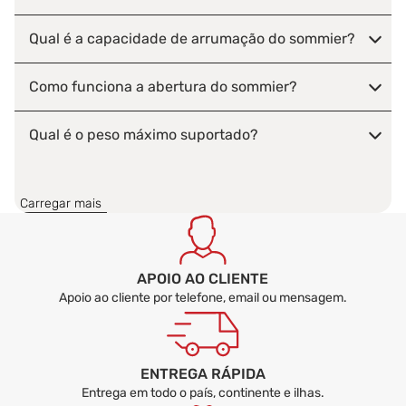
Qual é a capacidade de arrumação do sommier?
Como funciona a abertura do sommier?
Qual é o peso máximo suportado?
Que tipo de colchão está incluído?
Carregar mais
O colchão reduz a transferência de movimentos?
O colchão pode ser utilizado dos dois lados?
APOIO AO CLIENTE
Apoio ao cliente por telefone, email ou mensagem.
Como deve ser feita a limpeza e manutenção do
pack?
ENTREGA RÁPIDA
Entrega em todo o país, continente e ilhas.