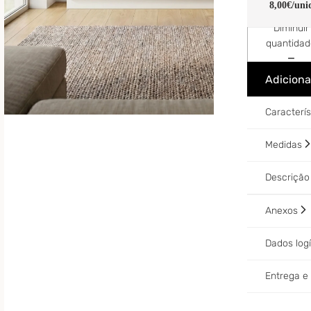
8,00€
/uni
Diminuir
quantida
Adiciona
Caracterí
Medidas
Descriçã
Anexos
Dados log
Entrega 