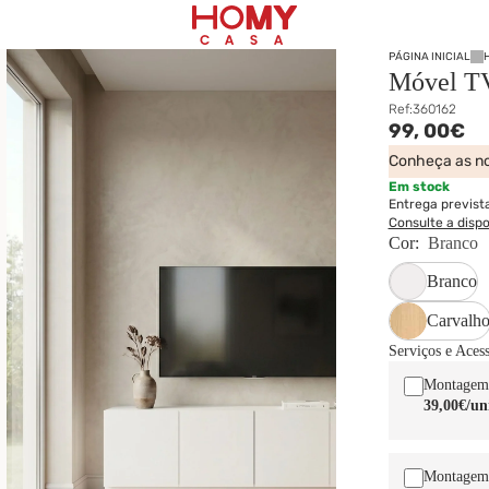
PÁGINA INICIAL
Móvel T
Ref:
360162
99,
00€
Conheça as no
Em stock
Entrega previst
Consulte a disp
Cor:
Branco
Branco
Carvalh
Serviços e Aces
Montagem
39,00€
/un
Montagem