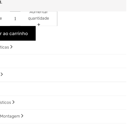
d.
Aumentar
de
quantidade
r ao carrinho
sticas
o
ísticos
e Montagem