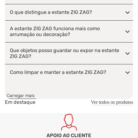
O que distingue a estante ZIG ZAG?
A estante ZIG ZAG funciona mais como
arrumação ou decoração?
Que objetos posso guardar ou expor na estante
ZIG ZAG?
Como limpar e manter a estante ZIG ZAG?
A estante ZIG ZAG pode ser combinada com
outros móveis da sala?
Carregar mais
Em destaque
Ver todos os produtos
A estante ZIG ZAG é entregue montada ou
desmontada?
APOIO AO CLIENTE