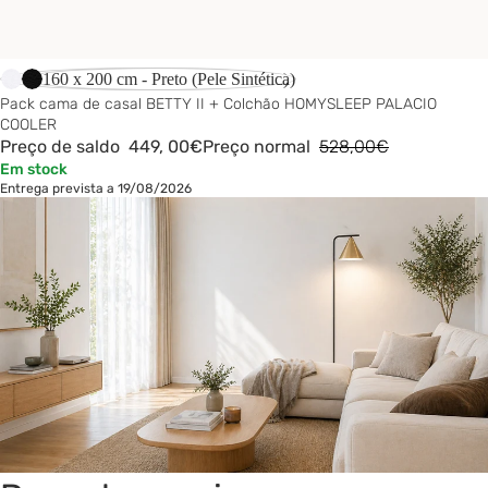
-15%
160 x 200 cm - Branco (Pele Sintética)
160 x 200 cm - Preto (Pele Sintética)
Pack cama de casal BETTY II + Colchão HOMYSLEEP PALACIO
COOLER
Preço de saldo
449,
00€
Preço normal
528,00€
Em stock
Entrega prevista a 19/08/2026