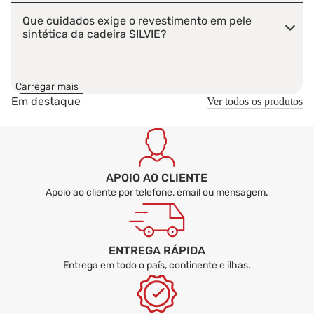
Que cuidados exige o revestimento em pele
sintética da cadeira SILVIE?
A cadeira SILVIE pode ser usada noutras divisões
além da sala de jantar?
Carregar mais
Em destaque
Ver todos os produtos
A cadeira SILVIE é entregue montada ou
desmontada?
APOIO AO CLIENTE
Apoio ao cliente por telefone, email ou mensagem.
ENTREGA RÁPIDA
Entrega em todo o país, continente e ilhas.