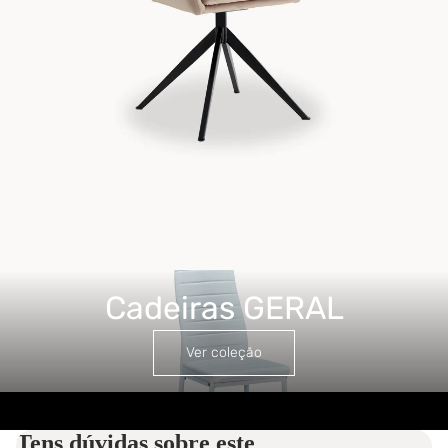
Cadeiras GERAL
Cadeiras GERAL
Ver coleção
Tens dúvidas sobre este