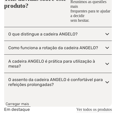
Reunimos as questões
produto?
mais
frequentes para te ajudar
a decidir
sem hesitar.
O que distingue a cadeira ANGELO?
Como funciona a rotação da cadeira ANGELO?
A cadeira ANGELO é prática para utilização à
mesa?
O assento da cadeira ANGELO é confortável para
refeições prolongadas?
Como manter o veludo da cadeira ANGELO em
bom estado?
Carregar mais
Em destaque
Ver todos os produtos