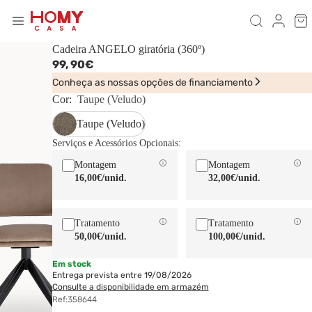
Cadeira ANGELO giratória (360º)
99,
90€
Conheça as nossas opções de financiamento
Cor:
Taupe (Veludo)
Taupe (Veludo)
Serviços e Acessórios Opcionais:
Montagem
Montagem
16,00€
/unid.
32,00€
/unid.
Tratamento
Tratamento
50,00€
/unid.
100,00€
/unid.
Em stock
Entrega prevista entre 19/08/2026
Consulte a disponibilidade em armazém
Ref:
358644