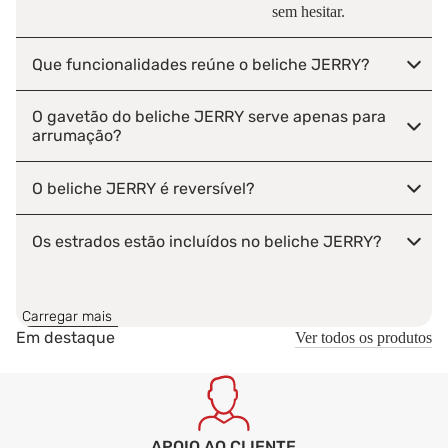
sem hesitar.
Que funcionalidades reúne o beliche JERRY?
O gavetão do beliche JERRY serve apenas para
arrumação?
O beliche JERRY é reversível?
Os estrados estão incluídos no beliche JERRY?
Que cuidados de utilização ajudam a manter o
beliche JERRY seguro?
Carregar mais
Em destaque
Ver todos os produtos
O beliche JERRY é entregue montado ou
desmontado?
APOIO AO CLIENTE