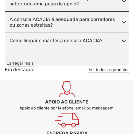
sobretudo uma peça de apoio?
A consola ACACIA é adequada para corredores
ou zonas estreitas?
Como limpar e manter a consola ACACIA?
A consola ACACIA pode ser usada fora da
entrada?
Carregar mais
Em destaque
Ver todos os produtos
O consola ACACIA é entregue montado ou
desmontado?
APOIO AO CLIENTE
Apoio ao cliente por telefone, email ou mensagem.
ENTREGA RÁPIDA