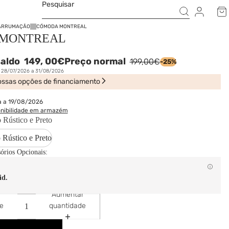
Pesquisar
ARRUMAÇÃO
CÓMODA MONTREAL
 MONTREAL
saldo
149,
00€
Preço normal
199,00€
-25%
e 28/07/2026 a 31/08/2026
ssas opções de financiamento
a a 19/08/2026
onibilidade em armazém
 Rústico e Preto
 Rústico e Preto
sórios Opcionais:
id.
Aumentar
de
quantidade