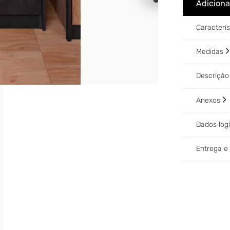
Adiciona
Caracterí
Medidas
Descriçã
Anexos
Dados log
Entrega 