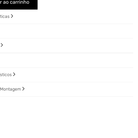
r ao carrinho
sticas
o
ísticos
e Montagem