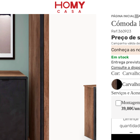
PÁGINA INICIAL
Cómoda
Ref:
360923
Preço de 
Campanha válida d
Conheça as no
Em stock
Entrega previst
Consulte a disp
Cor:
Carvalho
Carvalho
Serviços e Aces
Montagem
39,00€
/un
Diminuir
quantida