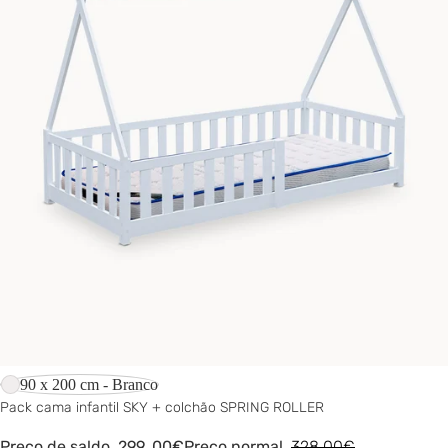
-9%
90 x 200 cm - Branco
Pack cama infantil SKY + colchão SPRING ROLLER
Preço de saldo
299,
00€
Preço normal
328,00€