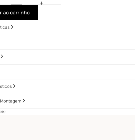
r ao carrinho
sticas
o
ísticos
e Montagem
is: