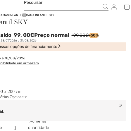
Pesquisar
CAMAS INFANTIS
CAMA INFANTIL SKY
antil SKY
saldo
99,
00€
Preço normal
199,00€
-50%
e 28/07/2026 a 31/08/2026
ssas opções de financiamento
a a 18/08/2026
onibilidade em armazém
90 x 200 cm
sórios Opcionais:
id.
Aumentar
de
quantidade