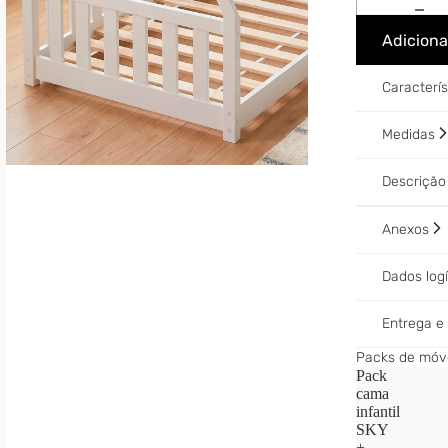
Adiciona
Caracterí
Medidas
Descriçã
Anexos
Dados log
Entrega 
Packs de móve
Pack
cama
infantil
SKY
+