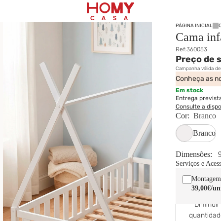
PÁGINA INICIAL
Cama inf
Ref:
360053
Preço de 
Campanha válida d
Conheça as no
Em stock
Entrega previst
Consulte a disp
Cor:
Branco
Branco
Dimensões:
Serviços e Aces
Montagem
39,00€
/un
Diminuir
quantida