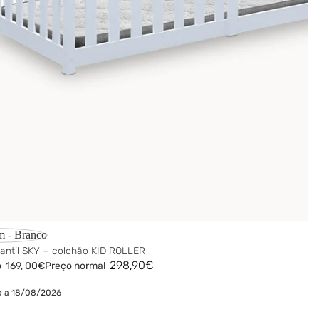
m - Branco
antil SKY + colchão KID ROLLER
298,90€
o
169,
00€
Preço normal
a a 18/08/2026