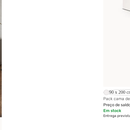
-15%
90 x 200 c
Pack cama de 
Preço de sald
Em stock
Entrega previst