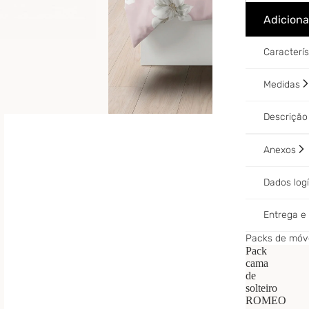
Adiciona
Caracterí
Medidas
Descriçã
Anexos
Dados log
Entrega 
Packs de móve
Pack
cama
de
solteiro
ROMEO