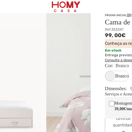
PÁGINA INICIAL
Cama de 
Ref:
353347
99,
00€
Conheça as no
Em stock
Entrega previst
Consulte a disp
Cor:
Branco
Branco
Dimensões:
Serviços e Aces
Montagem
39,00€
/un
Diminuir
quantida