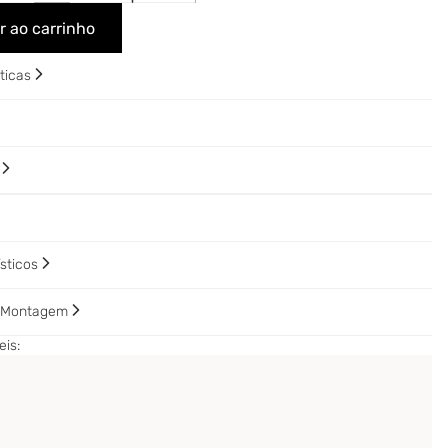
r ao carrinho
sticas
o
ísticos
e Montagem
is: