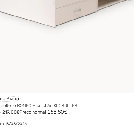
m - Branco
solteiro ROMEO + colchão KID ROLLER
258,80€
o
219,
00€
Preço normal
a a 18/08/2026