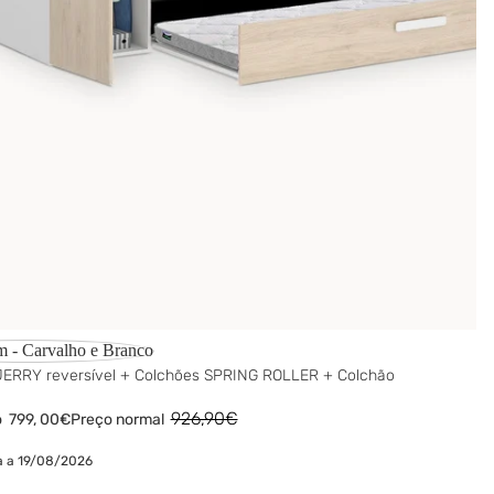
m - Carvalho e Branco
JERRY reversível + Colchões SPRING ROLLER + Colchão
926,90€
o
799,
00€
Preço normal
a a 19/08/2026