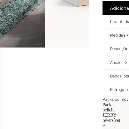
Adiciona
Caracterí
Medidas
Descriçã
Anexos
Dados log
Entrega 
Packs de móve
Pack
beliche
JERRY
reversível
+