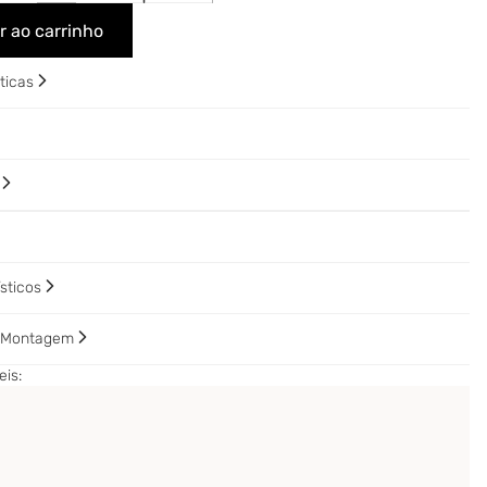
r ao carrinho
sticas
o
ísticos
e Montagem
is: