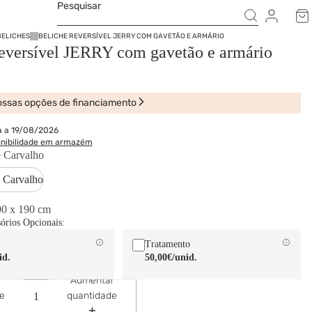
Pesquisar
BELICHES
BELICHE REVERSÍVEL JERRY COM GAVETÃO E ARMÁRIO
reversível JERRY com gavetão e armário
ssas opções de financiamento
a a 19/08/2026
onibilidade em armazém
 Carvalho
 Carvalho
90 x 190 cm
sórios Opcionais:
Tratamento
id.
50,00€
/unid.
Aumentar
de
quantidade