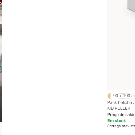
-14%
90 x 190 c
Pack beliche 
KID ROLLER
Preço de sald
Em stock
Entrega previst