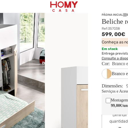
PÁGINA INICIAL
Beliche 
Ref:
357038
599,
00€
Conheça as no
Em stock
Entrega previst
Consulte a disp
Cor:
Branco e
Branco e
Dimensões:
Serviços e Aces
Montagem
99,00€
/un
Diminuir
quantida